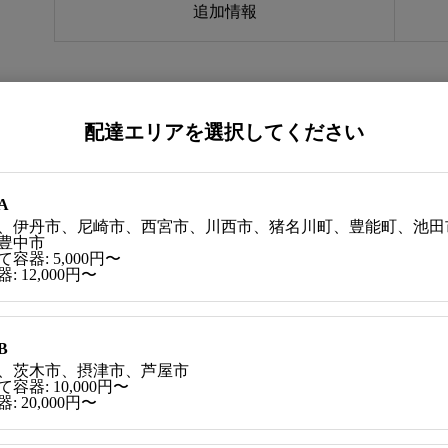
追加情報
より内容は変わります。詳しくはお尋ねください。
配達エリアを選択してください
A
、伊丹市、尼崎市、西宮市、川西市、猪名川町、豊能町、池田
豊中市
容器: 5,000円〜
肉・豚肉・えび・オレンジ・ごま・さば
: 12,000円〜
B
、茨木市、摂津市、芦屋市
不可
容器: 10,000円〜
: 20,000円〜