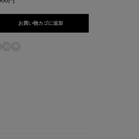
900円
弁
当
お買い物カゴに追加
大

個
