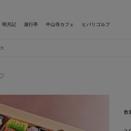
明月記
遊行亭
中山寺カフェ
ヒバリゴルフ
大
数