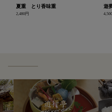
夏重 とり香味重
遊
2,480円
4,5