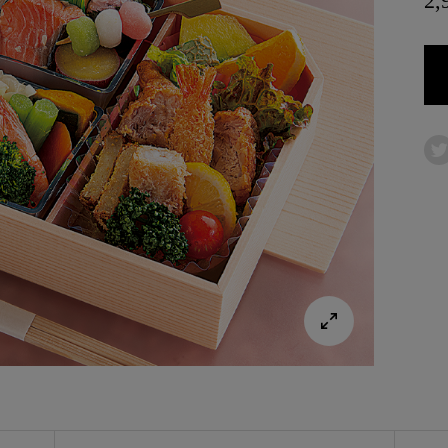
2,

