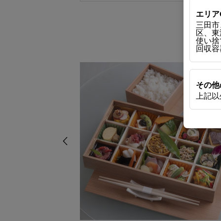
エリア
三田市
区、東
使い捨て
回収容器
その他
上記以