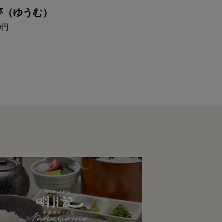
夢（ゆうむ）
小夢（こゆめ
00円
1,800円