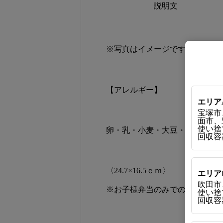
説明文
※写真はイメージです。季節に
【アレルギー】
エリア
宝塚市
面市、
使い捨て
卵・乳・小麦・大豆・さけ・鶏
回収容器
〈24.7×16.5ｃｍ〉
エリア
吹田市
※お子様弁当のみでのご注文は
使い捨て
回収容器