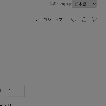
言語 / Language
お弁当ショップ
お
量
子
様