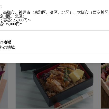
C
、高槻市、神戸市（東灘区、灘区、北区）、大阪市（西淀川区
関連商品
淀川区、北区）
容器: 25,000円〜
: 35,000円〜
の地域
外の地域