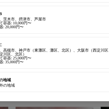
、小切茄子、かえで麩
B
、茨木市、摂津市、芦屋市
青唐
容器: 10,000円〜
: 20,000円〜
き
C
、高槻市、神戸市（東灘区、灘区、北区）、大阪市（西淀川区
らすご飯
淀川区、北区）
容器: 25,000円〜
大根、人参
: 35,000円〜
の地域
外の地域
関連商品