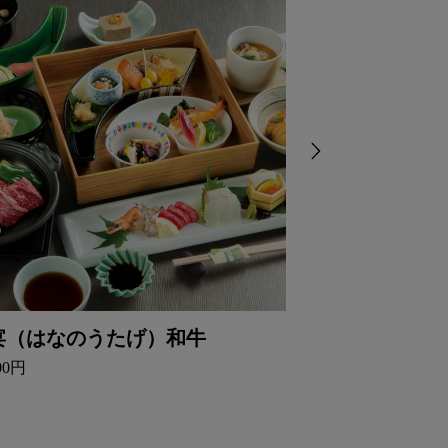
宴（はなのうたげ）和牛
宵宴（しょう
800円
7,540円