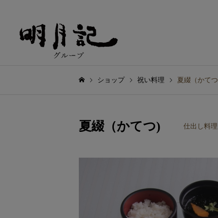
ショップ
祝い料理
夏綴（かて
夏綴（かてつ)
仕出し料理