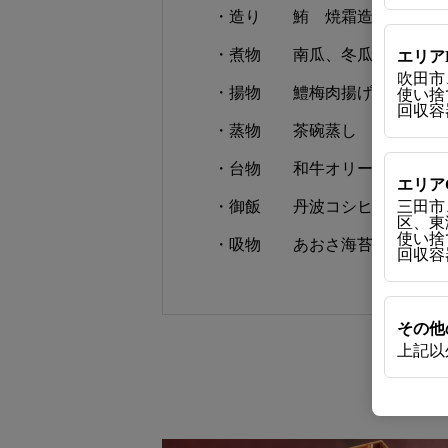
・造り 鮪 焼霜造り
・煮物 南瓜、冬瓜、アイナメ
エリア
吹田市
・揚物 鱧梅肉揚げ、蓮根、
使い捨て
回収容器
・蒸物 茶碗蒸し
・台物 和牛オリーブ味噌焼
エリア
三田市
・御飯 丹波コシヒカリ し
区、東
使い捨て
・吸物 あおさ海苔、貝割れ
回収容器
その他
上記以