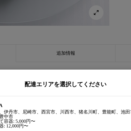

追加情報
配達エリアを選択してください
A
、伊丹市、尼崎市、西宮市、川西市、猪名川町、豊能町、池田
スト、出汁巻き玉子、枝豆チーズ、トマトコンポート、粟麩
豊中市
容器: 5,000円〜
巻、丸十蜜煮、枝豆、茗荷手まり寿司
: 12,000円〜