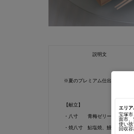
説明文
※夏のプレミアム仕出し
【献立】
エリア
宝塚市
・八寸 青梅ゼリー、合鴨ロー
面市、
使い捨て
・焼八寸 鮎塩焼、鰻胡瓜磯部
回収容器