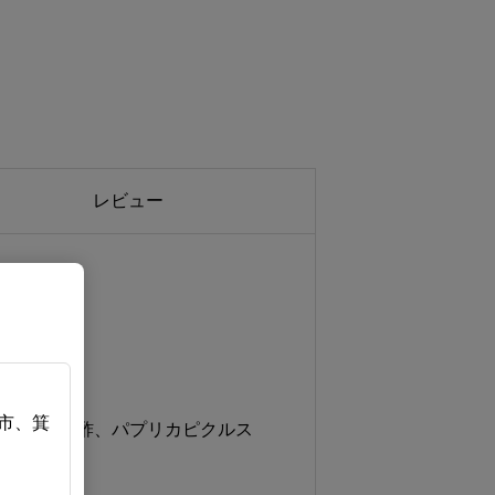
レビュー
市、箕
田楽、蛸緑酢、パプリカピクルス