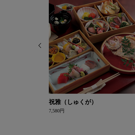
祝雅（しゅくが）
7,580円